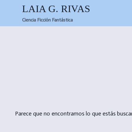
Saltar
LAIA G. RIVAS
al
Ciencia Ficción Fantástica
contenido
Parece que no encontramos lo que estás busca