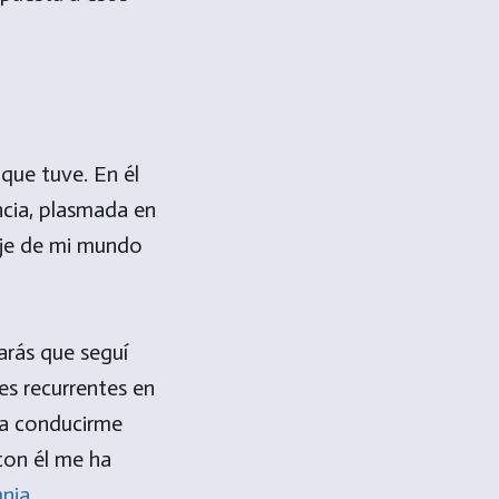
que tuve. En él
encia, plasmada en
naje de mi mundo
darás que seguí
es recurrentes en
ra conducirme
con él me ha
nia
.