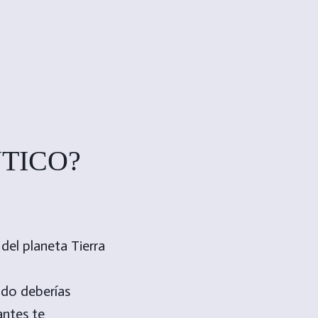
NTICO?
odo deberías
antes te