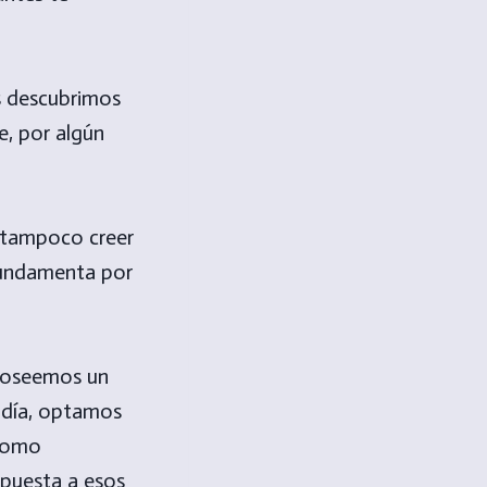
os descubrimos
e, por algún
 tampoco creer
 fundamenta por
 poseemos un
a día, optamos
 como
spuesta a esos