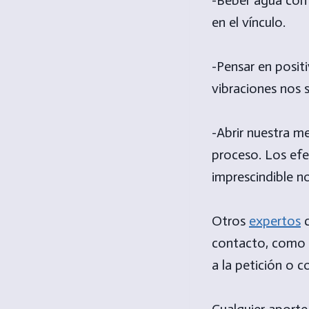
en el vínculo.
-Pensar en posit
vibraciones nos 
-Abrir nuestra m
proceso. Los ef
imprescindible no
Otros
expertos
c
contacto, como a
a la petición o 
Cualquier aporte 