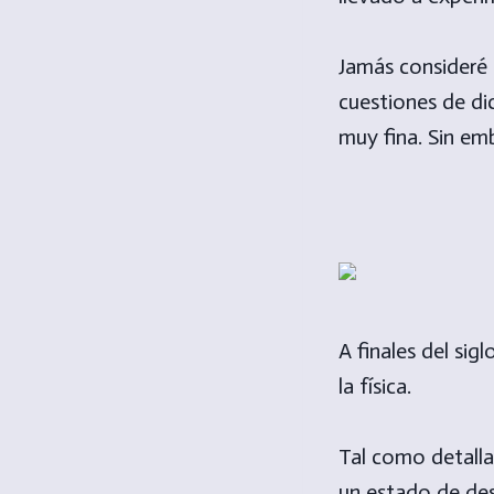
Jamás consideré 
cuestiones de dic
muy fina. Sin em
A finales del sig
la física.
Tal como detall
un estado de de