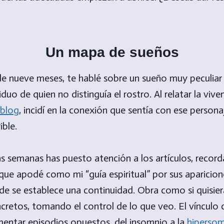
Un mapa de sueños
e nueve meses, te hablé sobre un sueño muy peculiar 
iduo de quien no distinguía el rostro. Al relatar la viv
 blog
, incidí en la conexión que sentía con ese perso
ible.
las semanas has puesto atención a los artículos, recor
ue apodé como mi “guía espiritual” por sus aparicion
e se establece una continuidad. Obra como si quisie
ncretos, tomando el control de lo que veo. El vínculo 
mentar episodios opuestos, del insomnio a la
hipersom