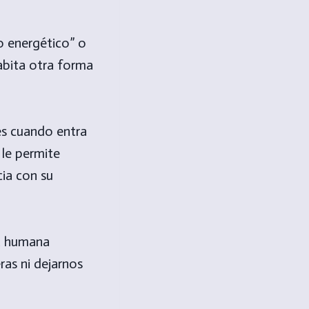
o energético” o
abita otra forma
es cuando entra
 le permite
cia con su
za humana
ras ni dejarnos