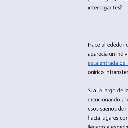
interrogantes?
Hace alrededor d
aparecía un indiv
esta entrada del
onírico intransfer
Si a lo largo de 
mencionando al q
esos sueños dond
hacia lugares co
llevado a experi