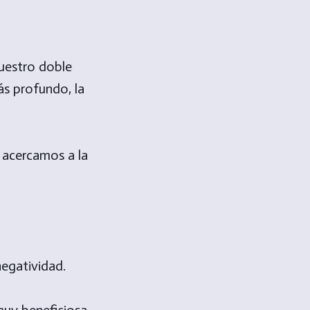
uestro doble
ás profundo, la
 acercamos a la
negatividad.
muy beneficiosa